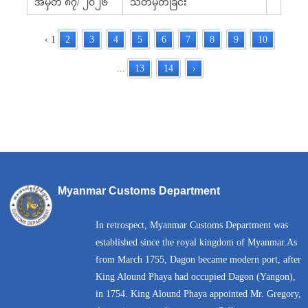
အမှတ် ၈၇/ ၂၀၂၆
သတ်မှတ်ခြင်း
‹
1
2
3
4
5
6
7
8
9
10
...
13
14
›
Myanmar Customs Department
In retrospect, Myanmar Customs Department was
established since the royal kingdom of Myanmar.As
from March 1755, Dagon became modern port, after
King Alound Phaya had occupied Dagon (Yangon),
in 1754. King Alound Phaya appointed Mr. Gregory,