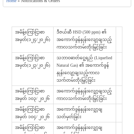
Home
»
Notifications & Orders
အမိန့်ကြော်ငြာစာ
ဒီဇယ်ဆီ HSD (500 ppm) ၏
အမှတ်(၁၂၄/၂၀၂၆)
အကောက်ခွန်နှုန်းလျော့ချသည့်
ကာလသက်တမ်းတိုးမြှင့်ခြင်း
အမိန့်ကြော်ငြာစာ
သဘာဝဓာတ်ငွေ့ရည် (Liquefied
အမှတ်(၁၂၃/၂၀၂၆)
Natural Gas) ၏ အကောက်ခွန်
နှုန်းလျော့ချသည့်ကာလ
သက်တမ်းတိုးမြှင့်ခြင်း
အမိန့်ကြော်ငြာစာ
အကောက်ခွန်နှုန်းလျှော့ချသည့်
အမှတ် ၁၀၃/ ၂၀၂၆
ကာလသက်တမ်းတိုးမြှင့်ခြင်း
အမိန့်ကြော်ငြာစာ
အကောက်ခွန်နှုန်းလျှော့ချ
အမှတ် ၁၀၄/ ၂၀၂၆
သတ်မှတ်ခြင်း
အမိန့်ကြော်ငြာစာ
အကောက်ခွန်နှုန်းလျှော့ချ