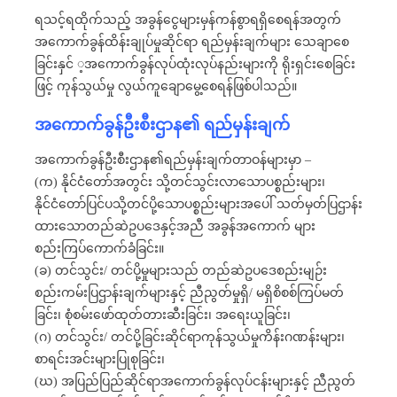
ရသင့်ရထိုက်သည့် အခွန်ငွေများမှန်ကန်စွာရရှိစေရန်အတွက်
အကောက်ခွန်ထိန်းချုပ်မှုဆိုင်ရာ ရည်မှန်းချက်များ သေချာစေ
ခြင်းနှင် ့အကောက်ခွန်လုပ်ထုံးလုပ်နည်းများကို ရိုးရှင်းစေခြင်း
ဖြင့် ကုန်သွယ်မှု လွယ်ကူချောမွေ့စေရန်ဖြစ်ပါသည်။
အကောက်ခွန်ဦးစီးဌာန၏ ရည်မှန်းချက်
အကောက်ခွန်ဦးစီးဌာန၏ရည်မှန်းချက်တာဝန်များမှာ –
(က) နိုင်ငံတော်အတွင်း သို့တင်သွင်းလာသောပစ္စည်းများ၊
နိုင်ငံတော်ပြင်ပသို့တင်ပို့သောပစ္စည်းများအပေါ် သတ်မှတ်ပြဌာန်း
ထားသောတည်ဆဲဥပဒေနှင့်အညီ အခွန်အကောက် များ
စည်းကြပ်ကောက်ခံခြင်း။
(ခ) တင်သွင်း/ တင်ပို့မှုများသည် တည်ဆဲဥပဒေစည်းမျဉ်း
စည်းကမ်းပြဌာန်းချက်များနှင့် ညီညွတ်မှုရှိ/ မရှိစိစစ်ကြပ်မတ်
ခြင်း၊ စုံစမ်းဖော်ထုတ်တားဆီးခြင်း၊ အရေးယူခြင်း၊
(ဂ) တင်သွင်း/ တင်ပို့ခြင်းဆိုင်ရာကုန်သွယ်မှုကိန်းဂဏန်းများ၊
စာရင်းအင်းများပြုစုခြင်း၊
(ဃ) အပြည်ပြည်ဆိုင်ရာအကောက်ခွန်လုပ်ငန်းများနှင့် ညီညွတ်