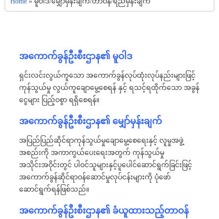
Home
»
မူဝါဒ/မျှော်မှန်းချက်/တာဝန်/ရည်မှန်းချက်
အကောက်ခွန်ဦးစီးဌာန၏ မူဝါဒ
ရှင်းလင်းလွယ်ကူသော အကောက်ခွန်လုပ်ထုံးလုပ်နည်းများဖြင့်
ကုန်သွယ်မှု လွယ်ကူချောမွေ့စေရန် နှင့် ရသင့်ရထိုက်သော အခွန်
ငွေများ ပြည့်ဝစွာ ရရှိစေရန်။
အကောက်ခွန်ဦးစီးဌာန၏ မျှော်မှန်းချက်
အပြည်ပြည်ဆိုင်ရာကုန်သွယ်မှုချောမွေ့စေရေးနှင့် လူမှုအဖွဲ့
အစည်းကို အကာကွယ်ပေးရေးအတွက် ကုန်သွယ်မှု
အသိုင်းအဝိုင်းတွင် ပါဝင်သူများနှင့်ပူပေါင်ဆောင်ရွက်ခြင်းဖြင့်
အကောက်ခွန်ဆိုင်ရာဝန်ဆောင်မှုလုပ်ငန်းများကို ပုံဖော်
ဆောင်ရွက်ရန်ဖြစ်သည်။
အကောက်ခွန်ဦးစီးဌာန၏ ခံယူထားသည့်တာဝန်