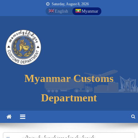
Saturday, August 8, 2026
English
Myanmar
Myanmar Customs
Myanmar Customs
Myanmar Customs
Department