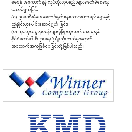
စေရန် အကောက်ခွန် လုပ်ထုံးလုပ်နည်းများခေတ်မီစေရေး
ဆောင်ရွက်ခြင်း၊
(င) ဥပဒေစိုးမိုးရေးဆောင်ရွက်နေသောအဖွဲ့အစည်းများနှင့်
ညှိနှိုင်းပူးပေါင်းဆောင်ရွက် ခြင်း၊
(စ) ကုန်သွယ်မှုလုပ်ငန်းများဖွံဖြိုးတိုးတက်စေရေးနှင့်
နိုင်ငံတော်၏ စီးပွားရေးဖွံဖြိုးတိုးတက်မှုအတွက်
အထောက်အကူဖြစ်စေခြင်းတို့ဖြစ်ပါသည်။