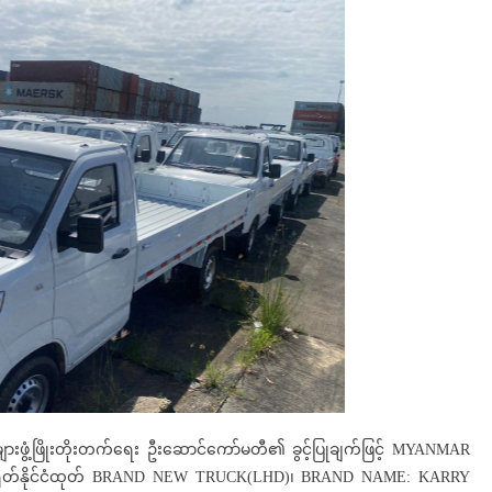
များဖွံ့ဖြိုးတိုးတက်ရေး ဦးဆောင်ကော်မတီ၏ ခွင့်ပြုချက်ဖြင့် MYANMAR
ုတ်နိုင်ငံထုတ် BRAND NEW TRUCK(LHD)၊ BRAND NAME: KARRY