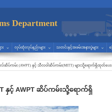
ms Department
ျား
လုပ်ထုံးလုပ်နည်းများ
သတင်းနှင့်အခမ်းအနားပွဲများ
က
လ်ဆိပ်ကမ်း (AWPT) နှင့် သီလဝါဆိပ်ကမ်း(MITT) များသို့ရောက်ရှိထုတ်ပေးခဲ့
T နှင့် AWPT ဆိပ်ကမ်းသို့ရောက်ရှိ