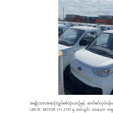
အမျိုးသားအဆင့်လျှပ်စစ်သုံးယာဉ်နှင့် ဆက်စပ်လုပ်ငန်း
GREAT MOTOR CO.,LTD မှ တင်သွင်း လာသော တရ