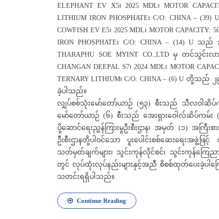
ELEPHANT EV X5၊ 2025 MDL၊ MOTOR CAPACIT
LITHIUM IRON PHOSPHATE၊ C/O: CHINA – (39)
COWFISH EV E5၊ 2025 MDL၊ MOTOR CAPACITY: 5
IRON PHOSPHATE၊ C/O: CHINA – (14) U သည် ၃၁
THARAPHU SOE MYINT CO.,LTD မှ တင်သွင်းလာ
CHANGAN DEEPAL S7၊ 2024 MDL၊ MOTOR CAPACI
TERNARY LITHIUM၊ C/O: CHINA – (6) U တို့သည် ၂၉
ခဲ့ပါသည်။
လျှပ်စစ်သုံးမော်တော်ယာဉ် (၅၃) စီးသည် သီလဝါဆိပ
မော်တော်ယာဉ် (၆) စီးသည် အေးရှားဝေါလ်ဆိပ်ကမ်း
ပို့ဆောင်ရေးညွှန်ကြားမှုဦးစီးဌာန၊ အမှတ် (၁) အကြီးစား
ဦးစီးဌာနတို့ပါဝင်သော ပူးပေါင်းစစ်ဆေးရေးအဖွဲ့ဖြင့် 
သတ်မှတ်ချက်များ၊ သွင်းကုန်လိုင်စင်၊ သွင်းကုန်ကြေညာလွ
တွင် လုပ်ထုံးလုပ်နည်းများနှင့်အညီ စိစစ်ထုတ်ပေးခဲ့ပါ
သတင်းရရှိပါသည်။
Continue Reading