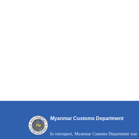
Myanmar Customs Department
In retrospect, Myanmar Customs Department was