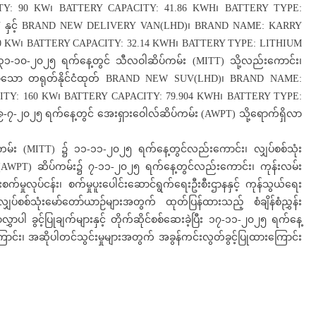
Y: 90 KW၊ BATTERY CAPACITY: 41.86 KWH၊ BATTERY TYPE:
 U နှင့် BRAND NEW DELIVERY VAN(LHD)၊ BRAND NAME: KARRY
0 KW၊ BATTERY CAPACITY: 32.14 KWH၊ BATTERY TYPE: LITHIUM
-၁၀-၂၀၂၅ ရက်နေ့တွင် သီလဝါဆိပ်ကမ်း (MITT) သို့လည်းကောင်း၊
သော တရုတ်နိုင်ငံထုတ် BRAND NEW SUV(LHD)၊ BRAND NAME:
TY: 160 KW၊ BATTERY CAPACITY: 79.904 KWH၊ BATTERY TYPE:
-၇-၂၀၂၅ ရက်နေ့တွင် အေးရှားဝေါလ်ဆိပ်ကမ်း (AWPT) သို့ရောက်ရှိလာ
်ကမ်း (MITT) ၌ ၁၁-၁၁-၂၀၂၅ ရက်နေ့တွင်လည်းကောင်း၊ လျှပ်စစ်သုံး
 (AWPT) ဆိပ်ကမ်း၌ ၇-၁၁-၂၀၂၅ ရက်နေ့တွင်လည်းကောင်း၊ ကုန်းလမ်း
စက်မှုလုပ်ငန်း၊ စက်မှုပူးပေါင်းဆောင်ရွက်ရေးဦးစီးဌာနနှင့် ကုန်သွယ်ရေး
လျှပ်စစ်သုံးမော်တော်ယာဉ်များအတွက် ထုတ်ပြန်ထားသည့် စံချိန်စံညွှန်း
ှာပါ ခွင့်ပြုချက်များနှင့် တိုက်ဆိုင်စစ်ဆေးခဲ့ပြီး ၁၇-၁၁-၂၀၂၅ ရက်နေ့
ကြောင်း၊ အဆိုပါတင်သွင်းမှုများအတွက် အခွန်ကင်းလွတ်ခွင့်ပြုထားကြောင်း