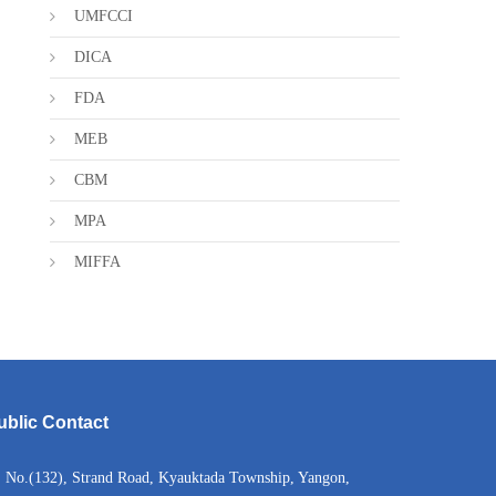
UMFCCI
DICA
FDA
MEB
CBM
MPA
MIFFA
ublic Contact
No.(132), Strand Road, Kyauktada Township, Yangon,