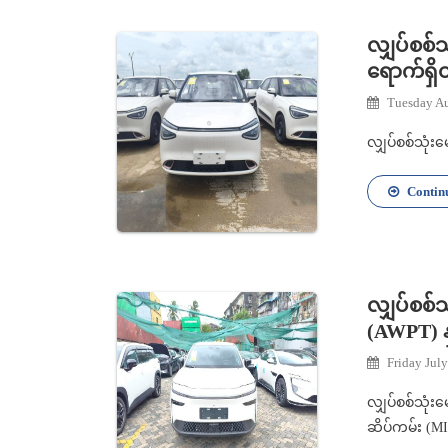
လျှပ်စစ်
ရောက်ရှိထ
Tuesday Au
လျှပ်စစ်သုံး
Contin
လျှပ်စစ်
(AWPT) နှ
Friday Jul
လျှပ်စစ်သုံး
ဆိပ်ကမ်း (MIP