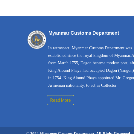
Myanmar Customs Department
In retrospect, Myanmar Customs Department was
established since the royal kingdom of Myanmar.
from March 1755, Dagon became modern port, aft
King Alound Phaya had occupied Dagon (Yangon)
in 1754. King Alound Phaya appointed Mr. Grego
Armenian nationality, to act as Collector
Read More
© 2024
Myanmar Customs Department,
All Right Reserved.