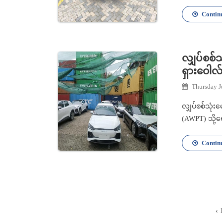
Contin
လျှပ်စစ်
ရှားဝေါလ
Thursday J
လျှပ်စစ်သုံး
(AWPT) သို့ရေ
Contin
‹