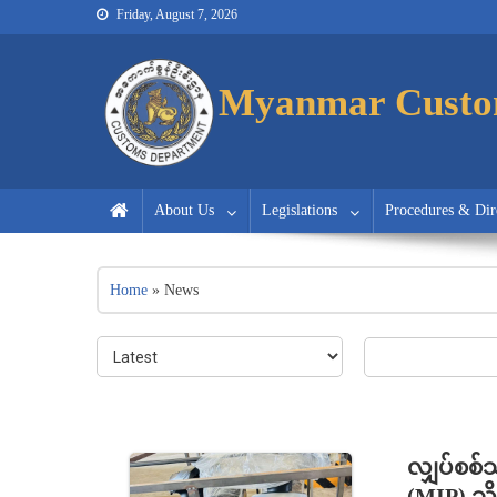
Friday, August 7, 2026
Myanmar Customs
Myanmar Customs
Myanmar Custo
About Us
Legislations
Procedures & Dir
Home
»
News
လျှပ်စစ်သ
(MIP) သို