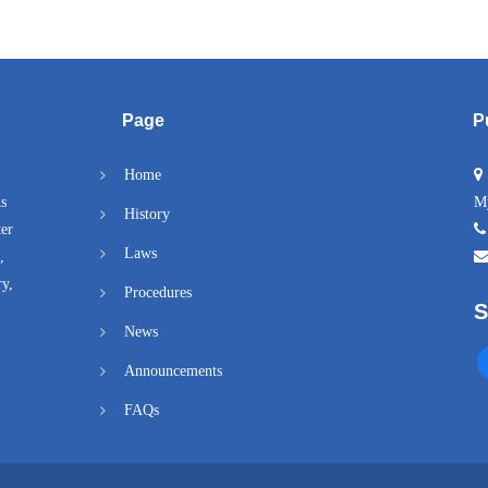
Page
P
Home
As
M
History
er
Laws
,
ry,
Procedures
S
News
Announcements
FAQs