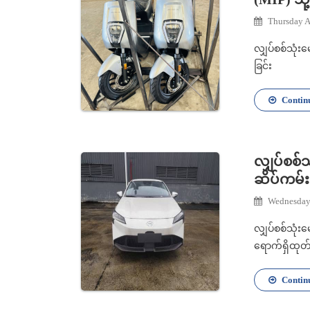
Thursday A
လျှပ်စစ်သုံးမ
ခြင်း
Contin
လျှပ်စစ်
ဆိပ်ကမ်း
Wednesday
လျှပ်စစ်သုံး
ရောက်ရှိထုတ်ပ
Contin