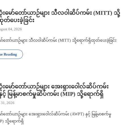
သုံးမော်တော်ယာဉ်များ သီလဝါဆိပ်ကမ်း (MITT) သို့
ုတ်ပေးခဲ့ခြင်း
gust 04, 2026
မော်တော်ယာဉ်များ သီလဝါဆိပ်ကမ်း (MITT) သို့ရောက်ရှိထုတ်ပေးခဲ့ခြင်း
ue Reading
သုံးမော်တော်ယာဉ်များ အေးရှားဝေါလ်ဆိပ်ကမ်း
င့် မြန့်မာစက်မှုဆိပ်ကမ်း (MIP) သို့ရောက်ရှိ
y 31, 2026
မော်တော်ယာဉ်များ အေးရှားဝေါလ်ဆိပ်ကမ်း (AWPT) နှင့် မြန့်မာစက်မှု
) သို့ရောက်ရှိ