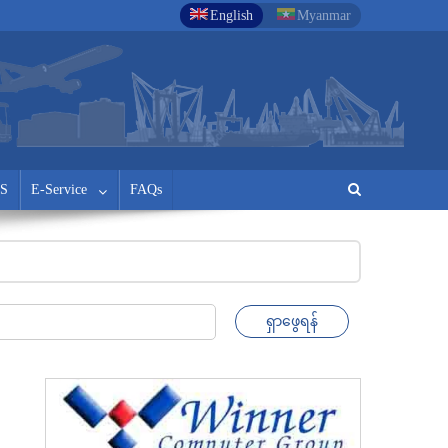
English
Myanmar
S
E-Service
FAQs